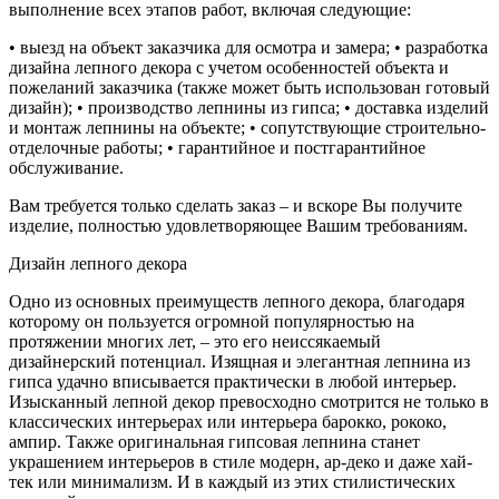
выполнение всех этапов работ, включая следующие:
• выезд на объект заказчика для осмотра и замера; • разработка
дизайна лепного декора с учетом особенностей объекта и
пожеланий заказчика (также может быть использован готовый
дизайн); • производство лепнины из гипса; • доставка изделий
и монтаж лепнины на объекте; • сопутствующие строительно-
отделочные работы; • гарантийное и постгарантийное
обслуживание.
Вам требуется только сделать заказ – и вскоре Вы получите
изделие, полностью удовлетворяющее Вашим требованиям.
Дизайн лепного декора
Одно из основных преимуществ лепного декора, благодаря
которому он пользуется огромной популярностью на
протяжении многих лет, – это его неиссякаемый
дизайнерский потенциал. Изящная и элегантная лепнина из
гипса удачно вписывается практически в любой интерьер.
Изысканный лепной декор превосходно смотрится не только в
классических интерьерах или интерьера барокко, рококо,
ампир. Также оригинальная гипсовая лепнина станет
украшением интерьеров в стиле модерн, ар-деко и даже хай-
тек или минимализм. И в каждый из этих стилистических